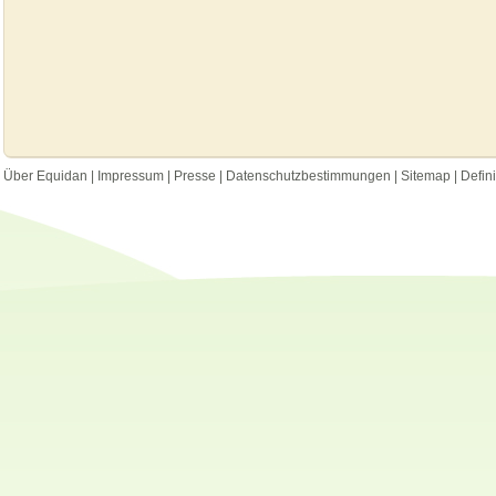
Über Equidan
|
Impressum
|
Presse
|
Datenschutzbestimmungen
|
Sitemap
|
Defin