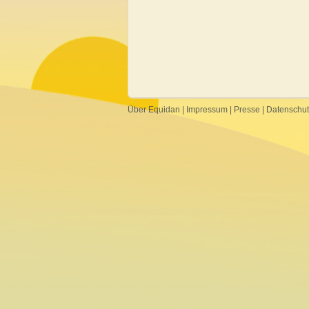
Über Equidan
|
Impressum
|
Presse
|
Datenschu