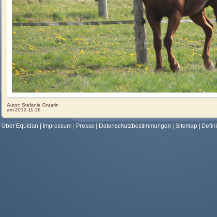
Autor:
Stefanie Gruarin
am
2012-11-16
Über Equidan
|
Impressum
|
Presse
|
Datenschutzbestimmungen
|
Sitemap
|
Defin