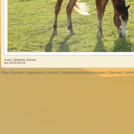
Autor:
Stefanie Gruarin
am
2013-05-24
Über Equidan
|
Impressum
|
Presse
|
Datenschutzbestimmungen
|
Sitemap
|
Defin