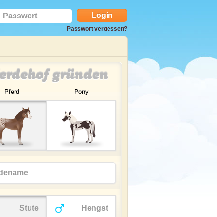
Passwort vergessen?
erdehof gründen
Pferd
Pony
Stute
Hengst