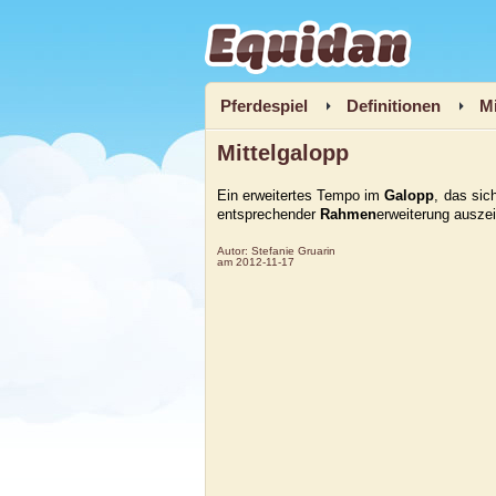
Equidan
Pferdespiel
Definitionen
Mi
Mittelgalopp
Ein erweiterte
s Tempo im
Galopp
, das sic
entsprechender
Rahmen
erweiterung auszei
Autor:
Stefanie Gruarin
am
2012-11-17