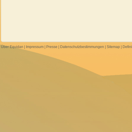
Über Equidan
|
Impressum
|
Presse
|
Datenschutzbestimmungen
|
Sitemap
|
Defin