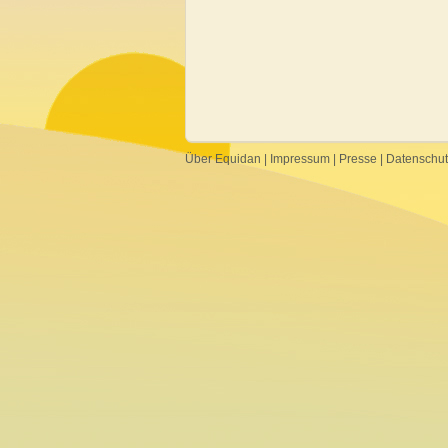
Über Equidan
|
Impressum
|
Presse
|
Datenschu