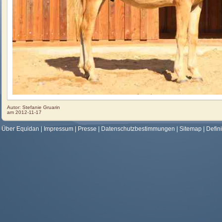
Autor:
Stefanie Gruarin
am
2012-11-17
Über Equidan
|
Impressum
|
Presse
|
Datenschutzbestimmungen
|
Sitemap
|
Defin