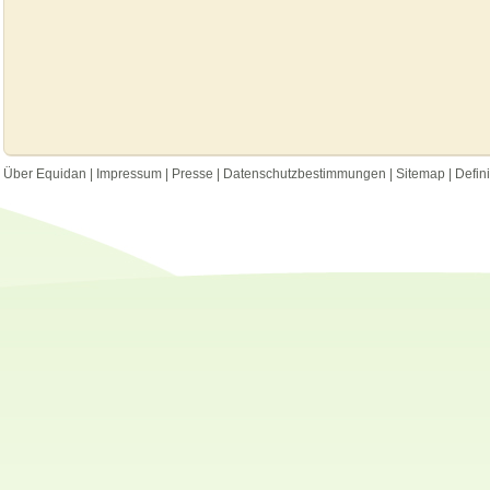
Über Equidan
|
Impressum
|
Presse
|
Datenschutzbestimmungen
|
Sitemap
|
Defin