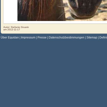
Autor:
Stefanie Gruarin
am
2012-11-17
Über Equidan
|
Impressum
|
Presse
|
Datenschutzbestimmungen
|
Sitemap
|
Defin