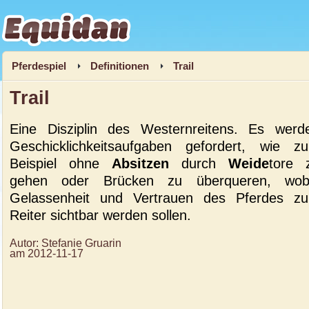
Equidan
Pferdespiel
Definitionen
Trail
Trail
Eine Disziplin des We
sternreitens. Es werd
Geschicklichkeitsaufgaben gefordert, wie z
Beispiel ohne
Absitzen
durch
Weide
tore 
gehen oder Brücken zu überqueren, wob
Gelassenheit und Vertrauen des Pferdes z
Reiter sichtbar werden sollen.
Autor:
Stefanie Gruarin
am
2012-11-17