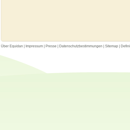
Über Equidan
|
Impressum
|
Presse
|
Datenschutzbestimmungen
|
Sitemap
|
Defin