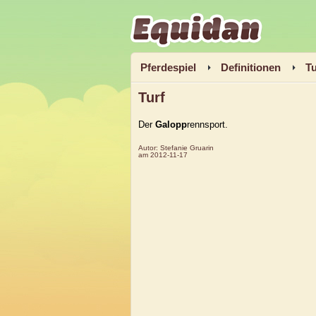
Equidan
Pferdespiel
Definitionen
Tu
Turf
Der
Galopp
rennsport.
Autor:
Stefanie Gruarin
am
2012-11-17