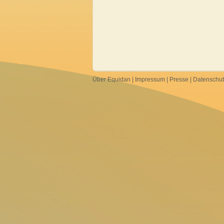
Über Equidan
|
Impressum
|
Presse
|
Datenschu