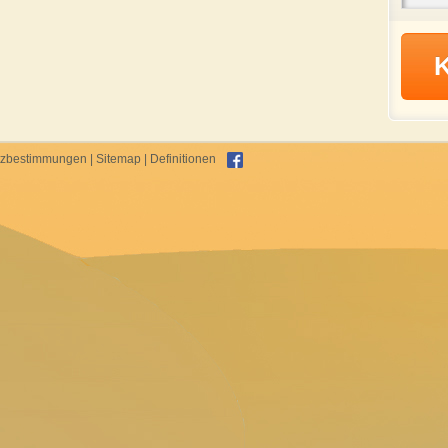
tzbestimmungen
|
Sitemap
|
Definitionen