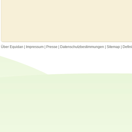
Über Equidan
|
Impressum
|
Presse
|
Datenschutzbestimmungen
|
Sitemap
|
Defin