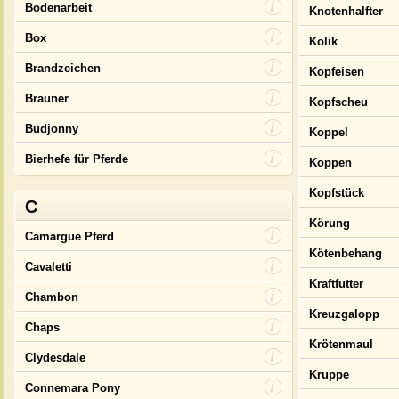
Bodenarbeit
Knotenhalfter
Box
Kolik
Brandzeichen
Kopfeisen
Brauner
Kopfscheu
Budjonny
Koppel
Bierhefe für Pferde
Koppen
Kopfstück
C
Körung
Camargue Pferd
Kötenbehang
Cavaletti
Kraftfutter
Chambon
Kreuzgalopp
Chaps
Krötenmaul
Clydesdale
Kruppe
Connemara Pony