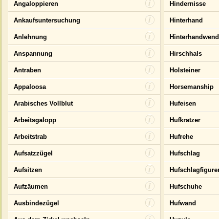
Angaloppieren
Hindernisse
Ankaufsuntersuchung
Hinterhand
Anlehnung
Hinterhandwen
Anspannung
Hirschhals
Antraben
Holsteiner
Appaloosa
Horsemanship
Arabisches Vollblut
Hufeisen
Arbeitsgalopp
Hufkratzer
Arbeitstrab
Hufrehe
Aufsatzzügel
Hufschlag
Aufsitzen
Hufschlagfigure
Aufzäumen
Hufschuhe
Ausbindezügel
Hufwand