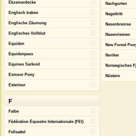
Ekzemerdecke
Nachgurten
Englisch traben
Nageltritt
Englische Zäumung
Nasenbremse
Englisches Vollblut
Nasenriemen
Equiden
New Forest Pon
Equidenpass
Noriker
Equines Sarkoid
Norwegisches F
Exmoor Pony
Nüstern
Exterieur
F
Falbe
Fédération Équestre Internationale (FEI)
Fellsattel