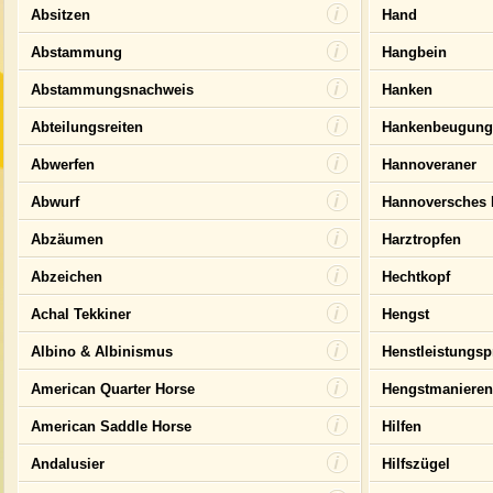
Absitzen
Hand
Abstammung
Hangbein
Abstammungsnachweis
Hanken
Abteilungsreiten
Hankenbeugung
Abwerfen
Hannoveraner
Abwurf
Hannoversches R
Abzäumen
Harztropfen
Abzeichen
Hechtkopf
Achal Tekkiner
Hengst
Albino & Albinismus
Henstleistungsp
American Quarter Horse
Hengstmanieren
American Saddle Horse
Hilfen
Andalusier
Hilfszügel