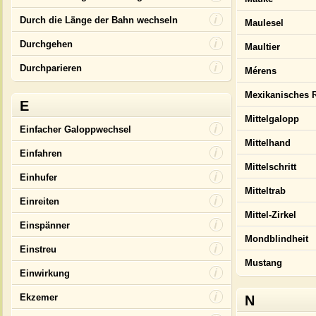
Durch die Länge der Bahn wechseln
Maulesel
Durchgehen
Maultier
Durchparieren
Mérens
Mexikanisches R
E
Mittelgalopp
Einfacher Galoppwechsel
Mittelhand
Einfahren
Mittelschritt
Einhufer
Mitteltrab
Einreiten
Mittel-Zirkel
Einspänner
Mondblindheit
Einstreu
Mustang
Einwirkung
Ekzemer
N