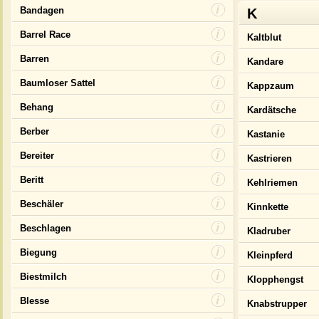
Bandagen
K
Barrel Race
Kaltblut
Barren
Kandare
Baumloser Sattel
Kappzaum
Behang
Kardätsche
Berber
Kastanie
Bereiter
Kastrieren
Beritt
Kehlriemen
Beschäler
Kinnkette
Beschlagen
Kladruber
Biegung
Kleinpferd
Biestmilch
Klopphengst
Blesse
Knabstrupper