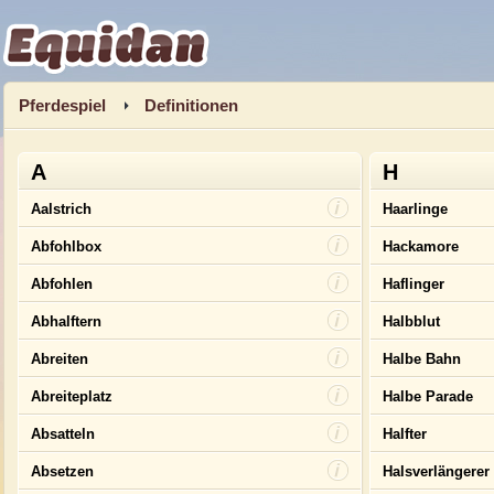
Equidan
Pferdespiel
Definitionen
A
H
Aalstrich
Haarlinge
Abfohlbox
Hackamore
Abfohlen
Haflinger
Abhalftern
Halbblut
Abreiten
Halbe Bahn
Abreiteplatz
Halbe Parade
Absatteln
Halfter
Absetzen
Halsverlängerer