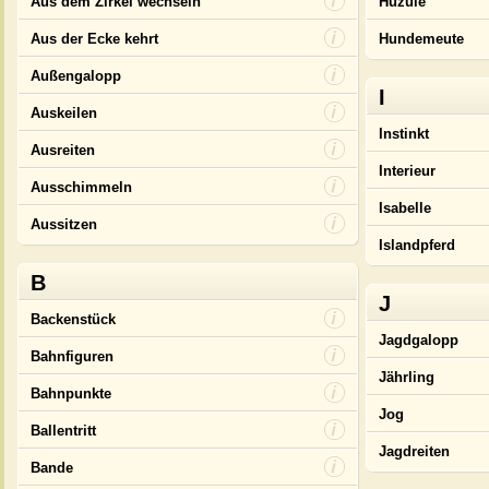
Aus dem Zirkel wechseln
Huzule
Aus der Ecke kehrt
Hundemeute
Außengalopp
I
Auskeilen
Instinkt
Ausreiten
Interieur
Ausschimmeln
Isabelle
Aussitzen
Islandpferd
B
J
Backenstück
Jagdgalopp
Bahnfiguren
Jährling
Bahnpunkte
Jog
Ballentritt
Jagdreiten
Bande