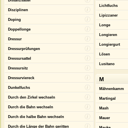
Distanzsattel
Lichtfuchs
Disziplinen
Lipizzaner
Doping
Longe
Doppellonge
Longieren
Dressur
Longiergurt
Dressurprüfungen
Lösen
Dressursattel
Lusitano
Dressursitz
Dressurviereck
M
Dunkelfuchs
Mähnenkamm
Durch den Zirkel wechseln
Martingal
Durch die Bahn wechseln
Mash
Durch die halbe Bahn wechseln
Mauer
Durch die Länge der Bahn geritten
Mauke