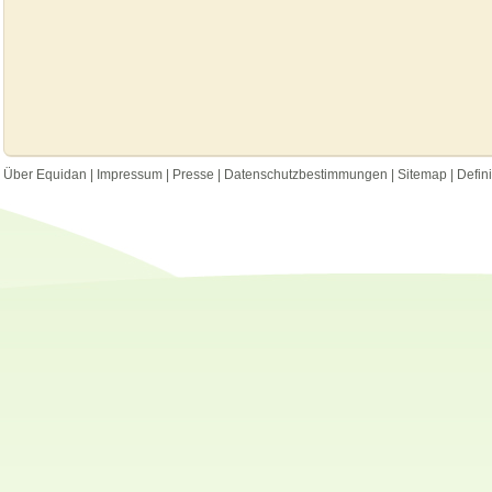
Über Equidan
|
Impressum
|
Presse
|
Datenschutzbestimmungen
|
Sitemap
|
Defin