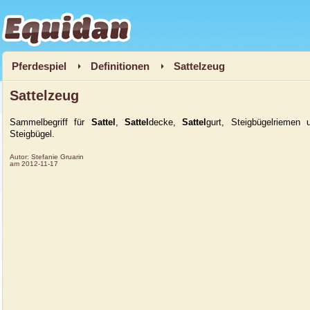
Equidan
Pferdespiel
Definitionen
Sattelzeug
Sattelzeug
Sammelbegriff für
Sattel
,
Sattel
decke,
Sattel
gurt, Steigbügelriemen 
Steigbügel.
Autor:
Stefanie Gruarin
am
2012-11-17