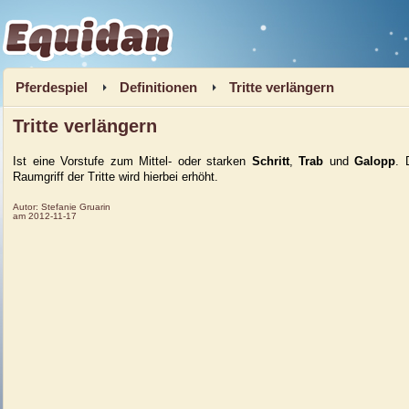
Equidan
Pferdespiel
Definitionen
Tritte verlängern
Tritte verlängern
Ist eine Vorstufe zum Mittel- oder starken
Schritt
,
Trab
und
Galopp
. 
Raumgriff der Tritte wird hierbei erhöht.
Autor:
Stefanie Gruarin
am
2012-11-17