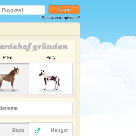
Passwort vergessen?
erdehof gründen
Pferd
Pony
Stute
Hengst