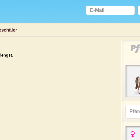
eschäler
Pf
Hengst
.