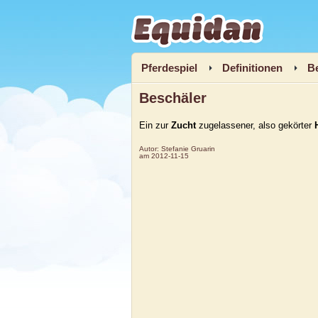
Equidan
Pferdespiel
Definitionen
B
Beschäler
Ein zur
Zucht
zugelassener, also gekörter
Autor:
Stefanie Gruarin
am
2012-11-15