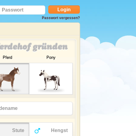
Passwort vergessen?
erdehof gründen
Pferd
Pony
Stute
Hengst