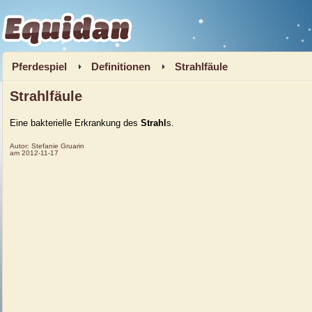
Equidan
Pferdespiel
Definitionen
Strahlfäule
Strahlfäule
Eine bakterielle Erkrankung des
Strahl
s.
Autor:
Stefanie Gruarin
am
2012-11-17