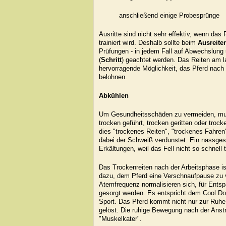
anschließend einige Probesprünge
Ausritte sind nicht sehr effektiv, wenn da
trainiert wird. Deshalb sollte beim
Ausreite
Prüfungen - in jedem Fall auf Abwechslun
(
Schritt
) geachtet werden. Das Reiten am l
hervorragende Möglichkeit, das Pferd nach
belohnen.
Abkühlen
Um Gesundheitsschäden zu vermeiden, mus
trocken geführt, trocken geritten oder tro
dies "trockenes Reiten", "trockenes Fahren
dabei der Schweiß verdunstet. Ein nassgesch
Erkältungen, weil das Fell nicht so schnell
Das Trockenreiten nach der Arbeitsphase i
dazu, dem Pferd eine Verschnaufpause zu 
Atemfrequenz normalisieren sich, für Entsp
gesorgt werden. Es entspricht dem Cool 
Sport. Das Pferd kommt nicht nur zur Ruh
gelöst. Die ruhige Bewegung nach der Anst
"Muskelkater".