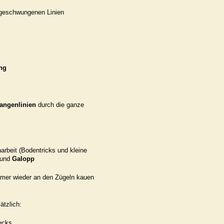
 geschwungenen Linien
ng
angenlinien
durch die ganze
beit (Bodentricks und kleine
und
Galopp
mer wieder an den Zügeln kauen
ätzlich:
ecks