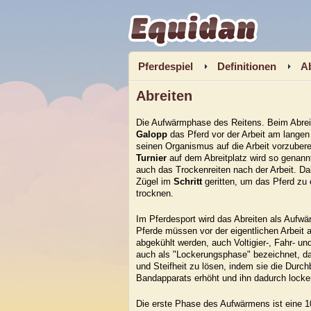
Equidan
Pferdespiel
Definitionen
Ab
Abreiten
Die Aufwärmphase des Reitens. Beim Abrei
Galopp
das Pferd vor der Arbeit am langen
seinen Organismus auf die Arbeit vorzuber
Turnier
auf dem Abreitplatz wird so genann
auch das Trockenreiten nach der Arbeit. Da
Zügel im
Schritt
geritten, um das Pferd zu
trocknen.
Im Pferdesport wird das Abreiten als Aufwä
Pferde müssen vor der eigentlichen Arbeit 
abgekühlt werden, auch Voltigier-, Fahr- un
auch als "Lockerungsphase" bezeichnet, da
und Steifheit zu lösen, indem sie die Durc
Bandapparats erhöht und ihn dadurch locke
Die erste Phase des Aufwärmens ist eine 