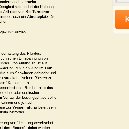
sondern auch vermehrt
üssigkeit vermindert die Reibung
d Arthrose vor. Bei
Turnier
en
z immer auch ein
Abreiteplatz
für
ehen.
bgekühlt werden.
underhaltung des Pferdes,
psychischen Entspannung von
führen. Von Anfang an ist auf
sbewegung, d.h. Schwung im
Trab
 wird zum Schwingen gebracht und
 zu strecken, "seinen Rücken zu
die "Katharsis im
lassenheit des Pferdes, also das
rlicher oder seelischer
m Verlauf der Lösungsphase sollte
 können und je nach
ase zur
Versammlung
bereit sein.
skala betroffen.
erung von "Leistungsbereitschaft,
eit des Pferdes"; dabei werden