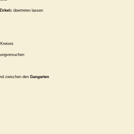
Zirkel
s übertreten lassen
 Kreises
rungversuchen
 und zwischen den
Gangarten