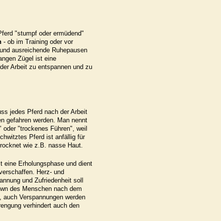
s Pferd "stumpf oder ermüdend"
n
- ob im Training oder vor
g und ausreichende Ruhepausen
angen Zügel ist eine
 der Arbeit zu entspannen und zu
s jedes Pferd nach der Arbeit
cken gefahren werden. Man nennt
" oder "trockenes Führen", weil
witztes Pferd ist anfällig für
 trocknet wie z.B. nasse Haut.
st eine Erholungsphase und dient
verschaffen. Herz- und
annung und Zufriedenheit soll
Down des Menschen nach dem
e, auch Verspannungen werden
rengung verhindert auch den