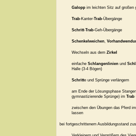
Galopp
im leichten Sitz auf großen
Trab
-Kanter-
Trab
-Übergänge
Schritt
-
Trab
-Geh-Übergänge
Schenkelweichen
,
Vorhandwendu
Wechseln aus dem
Zirkel
einfache
Schlangenlinien
und
Schl
Halle (3-4 Bögen)
Schritt
e und Sprünge verlängern
am Ende der Lösungsphase Stangenar
gymnastizierende Sprünge) im
Trab
zwischen den Übungen das Pferd im
lassen
bei fortgeschrittenem Ausbildungsstand zus
Verkleinern und Vergrößern des Vier