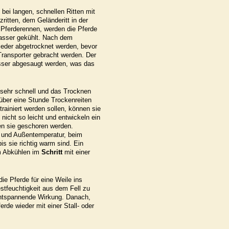
 bei langen, schnellen Ritten mit
zritten, dem Geländeritt in der
 Pferderennen, werden die Pferde
asser gekühlt. Nach dem
eder abgetrocknet werden, bevor
Transporter gebracht werden. Der
ser abgesaugt werden, was das
 sehr schnell und das Trocknen
über eine Stunde Trockenreiten
rainiert werden sollen, können sie
 nicht so leicht und entwickeln ein
en sie geschoren werden.
 und Außentemperatur, beim
s sie richtig warm sind. Ein
m Abkühlen im
Schritt
mit einer
e Pferde für eine Weile ins
stfeuchtigkeit aus dem Fell zu
entspannende Wirkung. Danach,
erde wieder mit einer Stall- oder