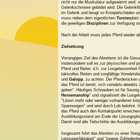
nicht nur die Muskulatur aufgewärmt wird, 
Gelenkschmiere gebildet wird. Die Gelenkfl
im Gelenk und beugt so Knorpelschäden un
muss neben dem eigentlichen
Turnier
plat
die jeweiligen
Disziplinen
zur Verfügung st
Nach der Arbeit muss jedes Pferd wieder a
Zielsetzung
Vorrangiges Ziel des Abreitens ist die Ges
insbesondere soll es zur physischen und 
Pferd und Reiter, d.h. zur Losgelassenheit 
taktvolles Reiten und sorgfältige Vorwärt
und
Galopp
, zu achten. Der Pferderücken
das Pferd ist bereit, sich vorwärts-abwärts
geben". Häufiges Schnauben ist für Seunig 
Horsemanship
" und signalisiert die Losge
"Lösen mehr oder weniger vorhandener körpe
Spannungen" und wird durch Lob belohnt. I
das Pferd auch den Kontaktpunkt erreichen
Ausbildungsstand am Ende der Lösungsph
Damit sind alle Teilschritte der Ausbildungs
Insgesamt führt das Abreiten zu einer Steig
Leistungsfähigkeit" und "innerer Zufriedenh