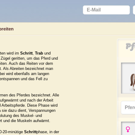
reiten
Pf
ten wird im
Schritt
,
Trab
und
 Zügel geritten, um das Pferd und
eiten. Auch das Reiten vor dem
t. Als Abreiten bezeichnet man
bei wird ebenfalls am langen
 entspannen und das Fell zu
rmen des Pferdes bezeichnet. Alle
aufgewärmt und nach der Arbeit
d Arbeitspferde. Diese Phase wird
 sie dazu dient, Verspannungen
hblutung des Muskel- und
rt und die Muskeln aufwärmt.
10-20-minütige
Schritt
phase, in der