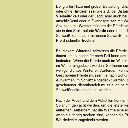
Bei großer Hitze und großer Belastung, d.h.
oder ohne
Hindernisse
, wie z.B. bei Distan
Vielseitigkeit
oder der Jagd, aber auch bei
anschließend oder in Zwangspausen mit W
Abkühlen mit Wasser müssen die Pferde wi
sie in den Stall, auf die
Weide
oder in den 
Schweiß kann auch mit einem Schweißmes
Pferd schneller trocknet.
Bei dickem Winterfell schwitzen die Pferde
dauert umso länger. Je nach Fell kann das 
bedeuten. Wenn die Pferde auch im Winter t
im Winter eingedeckt werden. So frieren sie
weniger dichtes Winterfell. Außerdem könn
Geschorene Pferde müssen, je nach Schur
Aufwärmen im
Schritt
eingedeckt werden, bi
geschorener Nierenbereich muss auch bei
Schweißdecke geschützt werden.
Nach der Arbeit und dem Abkühlen können di
Solarium gebracht werden, um die letzte Re
entfernen. Außerdem hat die Wärme eine 
wenn sie richtig trocken sind, können die Pf
Weide
decke zugedeckt werden.