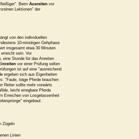
 fleißiger". Beim
Ausreiten
vor
inzelnen Lektionen" der
ängt von den individuellen
mindestens 10-minütigen Gehphase
ert insgesamt etwa 30 Minuten.
erreicht sein. Vor
, eine Stunde für das Anreiten
Einreiten
vor einer Prüfung selten
prüfungen ist auf eine "ausreichend
de ergeben sich aus Eigenheiten
s: "Faule, träge Pferde brauchen
er Reiter sollte mehr vorwärts
ilde, leicht erregbare Pferde
em Erreichen von Losgelassenheit
robesprünge" eingebaut.
n Zügeln
enen Linien