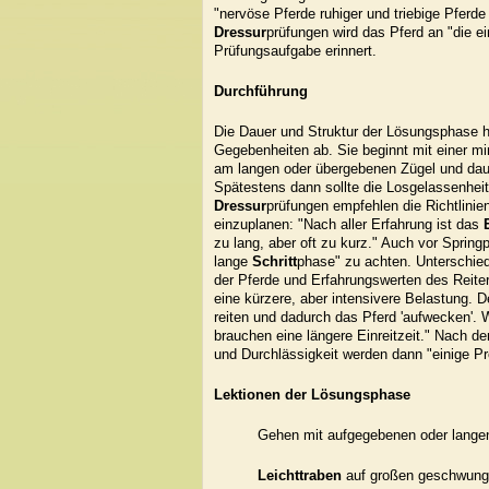
"nervöse Pferde ruhiger und triebige Pferde
Dressur
prüfungen wird das Pferd an "die e
Prüfungsaufgabe erinnert.
Durchführung
Die Dauer und Struktur der Lösungsphase h
Gegebenheiten ab. Sie beginnt mit einer 
am langen oder übergebenen Zügel und dau
Spätestens dann sollte die Losgelassenheit 
Dressur
prüfungen empfehlen die Richtlinien
einzuplanen: "Nach aller Erfahrung ist das
zu lang, aber oft zu kurz." Auch vor Spring
lange
Schritt
phase" zu achten. Unterschie
der Pferde und Erfahrungswerten des Reiter
eine kürzere, aber intensivere Belastung. D
reiten und dadurch das Pferd 'aufwecken'. W
brauchen eine längere Einreitzeit." Nach d
und Durchlässigkeit werden dann "einige P
Lektionen der Lösungsphase
Gehen mit aufgegebenen oder lange
Leichttraben
auf großen geschwung